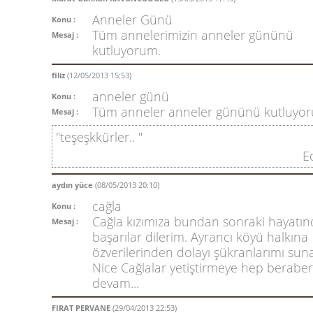
Anneler Günü
Konu :
Tüm annelerimizin anneler gününü
Mesaj :
kutluyorum.
filiz
(12/05/2013 15:53)
anneler günü
Konu :
Tüm anneler anneler gününü kutluyo
Mesaj :
"teşeşkkürler.. "
E
aydın yüce
(08/05/2013 20:10)
cağla
Konu :
Cağla kızımıza bundan sonraki hayatın
Mesaj :
başarılar dilerim. Ayrancı köyü halkına
özverilerinden dolayı şükranlarımı sun
Nice Cağlalar yetiştirmeye hep beraber
devam...
FIRAT PERVANE
(29/04/2013 22:53)