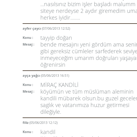
...nasılsınız bizim işler başladı malumm
siteye nerdeyse 2 aydır giremedim um
herkes iyidir........
ayfer çaycı
(07/06/2013 12:52)
tayyip doğan
Konu :
bende mesajını yeni gördüm ama seni
Mesaj :
gibi gereksiz cümleler sarfederek seviy
inmeyeceğim umarım doğruları yaşaya
öğrenirsin
ayça yağcı
(05/06/2013 16:51)
MİRAÇ KANDİLİ
Konu :
köyümün ve tüm müslüman aleminin
Mesaj :
kandili mübarek olsun.bu guzel gecele
saglık ve vatanımıza huzur getirmesi
dileğiyle.
filiz
(05/06/2013 12:12)
kandil
Konu :