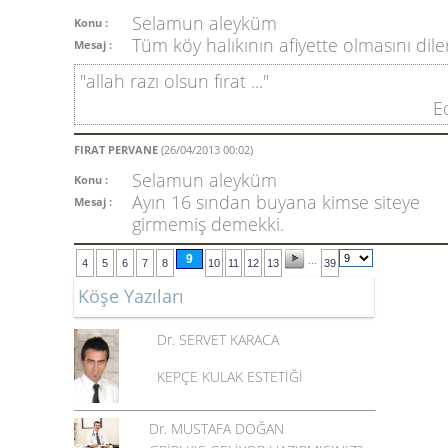
Selamun aleyküm
Konu :
Tüm köy halıkının afiyette olmasını dile
Mesaj :
"allah razı olsun fırat ..."
E
FIRAT PERVANE
(26/04/2013 00:02)
Selamun aleyküm
Konu :
Ayın 16 sından buyana kimse siteye
Mesaj :
girmemiş demekki.
9
...
4
5
6
7
8
10
11
12
13
39
Köşe Yazıları
Dr. SERVET KARACA
KEPÇE KULAK ESTETİĞİ
Dr. MUSTAFA DOĞAN