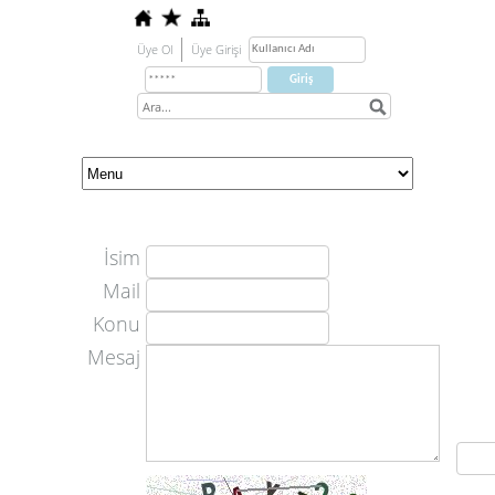
Üye Ol
Üye Girişi
İsim
Mail
Konu
Mesaj