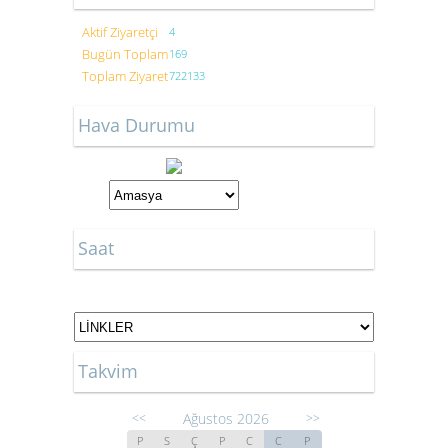
Aktif Ziyaretçi
4
Bugün Toplam
169
Toplam Ziyaret
722133
Hava Durumu
Saat
Takvim
Ağustos 2026
<<
>>
P
S
Ç
P
C
C
P