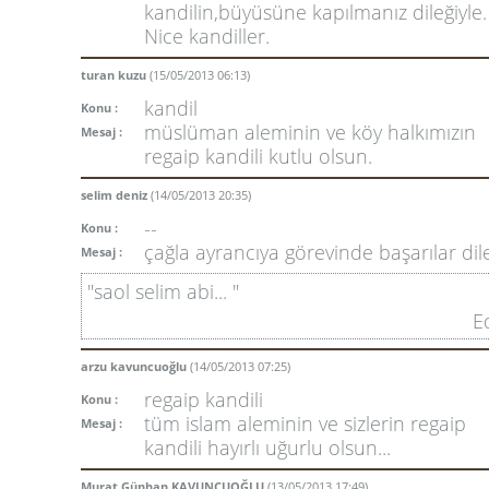
kandilin,büyüsüne kapılmanız dileğiyle.
Nice kandiller.
turan kuzu
(15/05/2013 06:13)
kandil
Konu :
müslüman aleminin ve köy halkımızın
Mesaj :
regaip kandili kutlu olsun.
selim deniz
(14/05/2013 20:35)
--
Konu :
çağla ayrancıya görevinde başarılar dil
Mesaj :
"saol selim abi... "
E
arzu kavuncuoğlu
(14/05/2013 07:25)
regaip kandili
Konu :
tüm islam aleminin ve sizlerin regaip
Mesaj :
kandili hayırlı uğurlu olsun...
Murat Günhan KAVUNCUOĞLU
(13/05/2013 17:49)