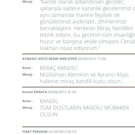
“Kandil olarak adlandırılan geceler,
Mesaj :
ışıklarıyla sadece karanlık gecelerimizi d
aynı zamanda manevi feyziyle de
gönüllerimizi aydınlatır, zihinlerimizi
berraklaştırır. Herkesin Miraç Kandilini
tebrik ediyor, bu gecenin tüm insanlığı
huzur ve barışına vesile olmasını Cenab
Hak’tan niyaz ediyorum.”
AYRANCI KÖYÜ RESMİ WEB SİTESİ
(05/06/2013 11:20)
MİRAÇ KANDİLİ
Konu :
Müslüman Aleminin ve Ayrancı köyü
Mesaj :
halkının miraç kandili kutlu olsun....
kemal KARACA
(04/06/2013 16:10)
KANDİL
Konu :
TÜM DOSTLARIN KANDİLİ MÜBAREK
Mesaj :
OLSUN
FIRAT PERVANE
(31/05/2013 00:27)