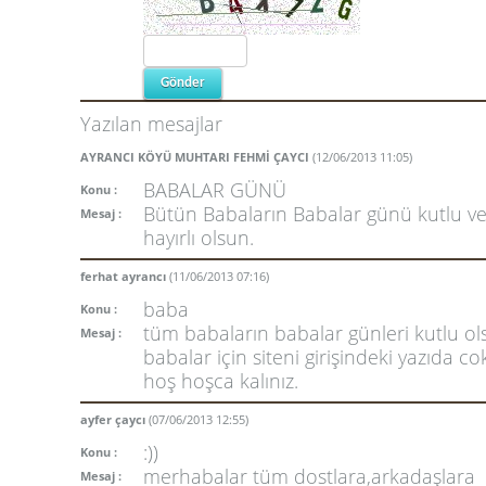
Yazılan mesajlar
AYRANCI KÖYÜ MUHTARI FEHMİ ÇAYCI
(12/06/2013 11:05)
BABALAR GÜNÜ
Konu :
Bütün Babaların Babalar günü kutlu v
Mesaj :
hayırlı olsun.
ferhat ayrancı
(11/06/2013 07:16)
baba
Konu :
tüm babaların babalar günleri kutlu ol
Mesaj :
babalar için siteni girişindeki yazıda co
hoş hoşca kalınız.
ayfer çaycı
(07/06/2013 12:55)
:))
Konu :
merhabalar tüm dostlara,arkadaşlara
Mesaj :