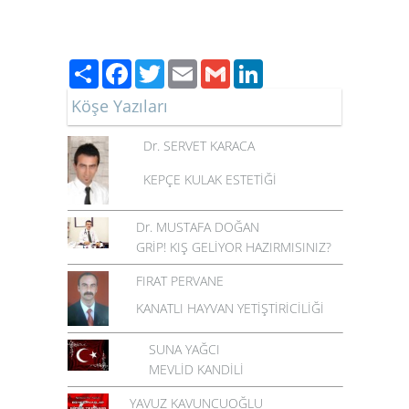
Paylaş
Facebook
Twitter
Email
Gmail
LinkedIn
Köşe Yazıları
Dr. SERVET KARACA
KEPÇE KULAK ESTETİĞİ
Dr. MUSTAFA DOĞAN
GRİP! KIŞ GELİYOR HAZIRMISINIZ?
FIRAT PERVANE
KANATLI HAYVAN YETİŞTİRİCİLİĞİ
SUNA YAĞCI
MEVLİD KANDİLİ
YAVUZ KAVUNCUOĞLU