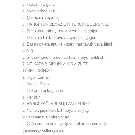
b. Haftanın 1 günü
c. Ayda birkaç kez
d. Çok nadir veya hiç
6. HANGİ TÜR BEYAZ ETİ TERCİH EDERSİNİZ?
a. Derisi çıkartılmış tavuk veya hindi göğsü
b. Derisi ile birlikte tavuk veya hindi göğsü
c. Bazen galeta unu ile kızartılmış tavuk veya hindi
göğsü
d. Sık sık tavuk, ördek ve kazın koyu renkli eti
7. NE KADAR SIKLIKLA KIRMIZI ET
TÜKETİRSİNİZ?
a. Hiçbir zaman
b. Ayda 1-2 kez
c. Haftanın birkaç günü
d. Her gün
8. HANGİ YAĞLARI KULLANIRSINIZ?
a. Yemek pişirirken katı veya sıvı yağ
kullanmamaya çalışıyorum
b. Çoğu zaman zeytinyağı ve kolza tohumu yağı
(rapeseed) kullanıyorum