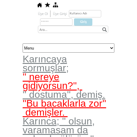
Üye Ol
Üye Girişi
Karıncaya
sormuşlar;
'' nereye
gidiyorsun?'',
'' dostuma'', demiş.
''Bu bacaklarla zor''
demişler.
Karınca; '' olsun,
varamasam da