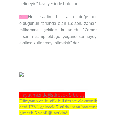
belirleyin" tavsiyesinde bulunur.
9-
Her saatin bir altın değerinde
olduğunun farkında olan Edison, zamanı
mükemmel şekilde kullanırdı. "Zaman
insanın sahip olduğu yegane sermayeyi
akıllıca kullanmayı bilmektir" der.
-----------------------------------------------------------------------
---------------------------------------------------------------------
Hayatımızı değiştirecek 5 buluş
Dünyanın en büyük bilişim ve elektronik
devi IBM, gelecek 5 yılda insan hayatına
girecek 5 yeniliği açıkladı