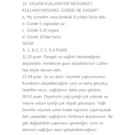
14. SİGARA KULLANIYOR MUSUNUZ?
KULLANIYORSANIZ, GÜNDE NE KADAR?
a. Hiç içmedim veya bırakalı 8 yıldan fazla oldu
b. Günde 5 sigaradan az
c. Günde 5-10 sigara
d. Günde 10’dan fazla
SKOR
A: 1, B:2, C:3, D:4 PUAN
11-20 puan: Dengeli ve sağlıklı beslendiğinizi
düşünebilir, kendinizle gurur duyabilirsiniz! Lütfen
hep böyle devam edin.
21-29 puan: İyi ve akılcı seçimler yapıyorsunuz.
Kendinize ulaşabileceğiniz yeni ve daha gerçekçi
hedefler seçin, sağlığınızı daha iyiye götürün.
30-52 puan: Diyetinizin yağ içeriği çok yüksek ve
meyve sebze içeriği çok düşük görünüyor. Yağlı
besinler seçerek yeteri kadar egzersiz yapmayarak
ileri yaşlardaki sağlığınızı tehlikeye atıyorsunuz. Ne
gibi değişiklikler yapmanız gerektiğini, sizin ve
ailenizin sağlığını nasıl geliştirebileceğinizi