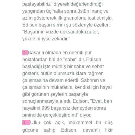
başlayabiliriz" diyerek değerlendirdiği
yangından üç hafta sonra üstün inanç ve
azim göstererek ilk gramofonu icat etmiştir.
Edison başarı sırrını şu sözleriyle özetler:
"Başarının yüzde doksandokuzu ter,
yüzde biriyse zekadır."
2-
Başarılı olmada en önemli püf
noktalardan biri de "sabır" dır. Edison
başladığı işte müthiş bir sabır ve sebat
gösterir, bütün olumsuzluklara rağmen
çalışmasına devam ederdi. Sabrının ve
çalışmasının mükafatını, kendisi için hayal
gibi görünen şeylerin başarıyla
sonuçlanmasıyla alırdı. Edison, "Evet, ben
hayalimi 999 başarısız deneyden sonra
binincide gerçekleştirdim!" diyor.
3-
Ufku çok açık, mükemmel bir düş
gücüne sahip Edison, devamlı fikir