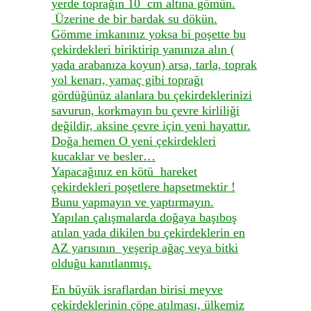
yerde toprağın 10 cm altına gömün.
Üzerine de bir bardak su dökün.
Gömme imkanınız yoksa bi poşette bu
çekirdekleri biriktirip yanınıza alın (
yada arabanıza koyun) arsa, tarla, toprak
yol kenarı, yamaç gibi toprağı
gördüğünüz alanlara bu çekirdeklerinizi
savurun, korkmayın bu çevre kirliliği
değildir, aksine çevre için yeni hayattır.
Doğa hemen O yeni çekirdekleri
kucaklar ve besler…
Yapacağınız en kötü hareket
çekirdekleri poşetlere hapsetmektir !
Bunu yapmayın ve yaptırmayın.
Yapılan çalışmalarda doğaya başıboş
atılan yada dikilen bu çekirdeklerin en
AZ yarısının yeşerip ağaç veya bitki
olduğu kanıtlanmış.
En büyük israflardan birisi meyve
çekirdeklerinin çöpe atılması, ülkemiz