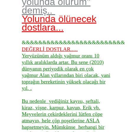
yolunda ölürüm''
demiş..
Yolunda ölünecek
dostlara...
&&&&&&&&&&&&&&&&&&&&&&&&&
DEĞERLİ DOSTLAR.....
Yeryüzünüm aldığı yağmur oranı 10
yıllık aralıklarda artar. Bu sene (2010)
dünyanın periyodik olarak en çok
yağmur Alan yıllarından biri olacak, yani
toprağın bereketinin yüksek olacağı bir
yıl. .
Bu nedenle yediğiniz kayısı, şeftali,
kiraz, vişne, karpuz, kavun, Erik vb.
Meyvelerin çekirdeklerini lütfen çöpe
atmayın, hele çöp poşetlerine ASLA
hapsetmeyin. Mümkünse herhangi bir