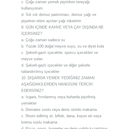
c. Çoğu zaman yemek pişirirken tereyağı
kullanıyorum
d. Sık sık domuz pastırması, domuz yağı ve
pişerken etten ayrılan yağı tüketirim
9. GÜN İÇİNDE KAHVE VEYA ÇAY DIŞINDA NE
İÇERSİNİZ?
a. Çoğu zaman sadece su
b. Yüzde 100 doğal meyve suyu, su ve diyet kola
c. Şekerli-gazlı içecekler, sporcu içecekleri ve
meyve suları
d. Şekerli-gazlı içecekler ve diğer şekerle
tatlandırılmış içecekler
10. DIŞARIDA YEMEK YEDİĞİNİZ ZAMAN
AŞAĞIDAKİLERDEN HANGİSİNİ TERCİH
EDERSİNİZ?
a. Izgara, fırınlanmış veya buharda pişirilmiş
yemekler
b. Domates soslu veya deniz ürünlü makarna
c. Rosto edilmiş et, biftek, dana, koyun eti veya
krema soslu makarna
d. Pizza, sosis, burgerler ve derin yağda kızartılmış