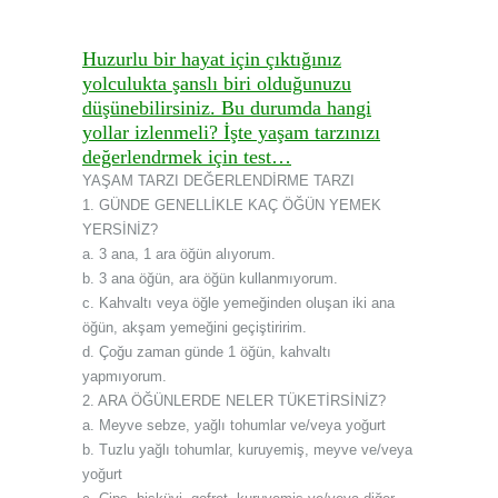
Huzurlu bir hayat için çıktığınız
yolculukta şanslı biri olduğunuzu
düşünebilirsiniz. Bu durumda hangi
yollar izlenmeli? İşte yaşam tarzınızı
değerlendrmek için test…
YAŞAM TARZI DEĞERLENDİRME TARZI
1. GÜNDE GENELLİKLE KAÇ ÖĞÜN YEMEK
YERSİNİZ?
a. 3 ana, 1 ara öğün alıyorum.
b. 3 ana öğün, ara öğün kullanmıyorum.
c. Kahvaltı veya öğle yemeğinden oluşan iki ana
öğün, akşam yemeğini geçiştiririm.
d. Çoğu zaman günde 1 öğün, kahvaltı
yapmıyorum.
2. ARA ÖĞÜNLERDE NELER TÜKETİRSİNİZ?
a. Meyve sebze, yağlı tohumlar ve/veya yoğurt
b. Tuzlu yağlı tohumlar, kuruyemiş, meyve ve/veya
yoğurt