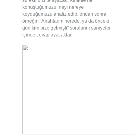
sürekli bizi tarayacak.
.
Kiminle ne
konuştuğumuzu, neyi nereye
koyduğumuzu analiz edip, ondan sonra
örneğin “Anahtarım nerede, ya da önceki
gün kim bize gelmişti” sorularını saniyeler
içinde cevaplayacaklar.
.