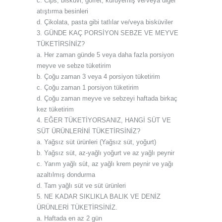
c. Cips, bisküvi, gofret, kuruyemiş ve/veya diğer
atıştırma besinleri
d. Çikolata, pasta gibi tatlılar ve/veya bisküviler
3. GÜNDE KAÇ PORSİYON SEBZE VE MEYVE
TÜKETİRSİNİZ?
a. Her zaman günde 5 veya daha fazla porsiyon
meyve ve sebze tüketirim
b. Çoğu zaman 3 veya 4 porsiyon tüketirim
c. Çoğu zaman 1 porsiyon tüketirim
d. Çoğu zaman meyve ve sebzeyi haftada birkaç
kez tüketirim
4. EĞER TÜKETİYORSANIZ, HANGİ SÜT VE
SÜT ÜRÜNLERİNİ TÜKETİRSİNİZ?
a. Yağsız süt ürünleri (Yağsız süt, yoğurt)
b. Yağsız süt, az-yağlı yoğurt ve az yağlı peynir
c. Yarım yağlı süt, az yağlı krem peynir ve yağı
azaltılmış dondurma
d. Tam yağlı süt ve süt ürünleri
5. NE KADAR SIKLIKLA BALIK VE DENİZ
ÜRÜNLERİ TÜKETİRSİNİZ.
a. Haftada en az 2 gün