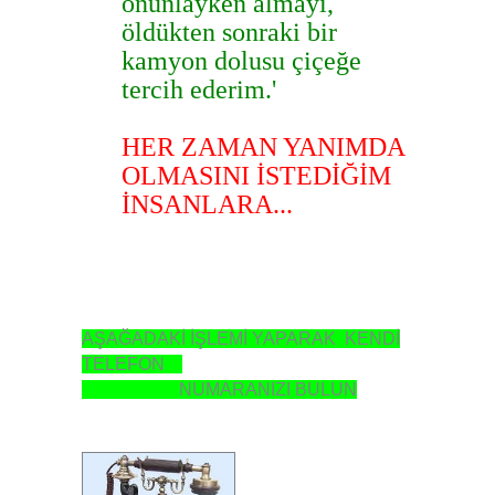
onunlayken almayı,
öldükten sonraki bir
kamyon dolusu çiçeğe
tercih ederim.'
HER ZAMAN YANIMDA
OLMASINI İSTEDİĞİM
İNSANLARA...
AŞAĞADAKİ İŞLEMİ YAPARAK KENDİ
TELEFON
NUMARANIZI BULUN