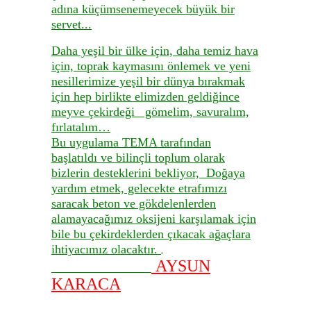
adına küçümsenemeyecek büyük bir
servet...
Daha yeşil bir ülke için, daha temiz hava
için, toprak kaymasını önlemek ve yeni
nesillerimize yeşil bir dünya bırakmak
için hep birlikte elimizden geldiğince
meyve çekirdeği gömelim, savuralım,
fırlatalım…
Bu uygulama TEMA tarafından
başlatıldı ve bilinçli toplum olarak
bizlerin desteklerini bekliyor, Doğaya
yardım etmek, gelecekte etrafımızı
saracak beton ve gökdelenlerden
alamayacağımız oksijeni karşılamak için
bile bu çekirdeklerden çıkacak ağaçlara
ihtiyacımız olacaktır.
AYSUN
KARACA